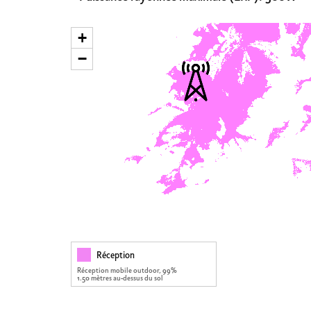
+
−
Réception
Réception mobile outdoor, 99%
1.50 mètres au-dessus du sol