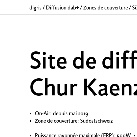
digris
/
Diffusion dab+
/
Zones de couverture
/
Sü
Site de di
Chur Kaenz
On-Air: depuis mai 2019
Zone de couverture:
Südostschweiz
Puissance rayonnée maximale (ERP): 500W