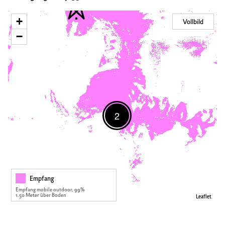
+
Vollbild
−
2
Empfang
Empfang mobile outdoor, 99%
1.50 Meter über Boden
Leaflet