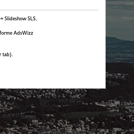
b+ Slideshow SLS.
ateforme AdsWizz
 tab).