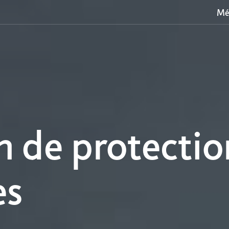
Mé
n de protectio
es