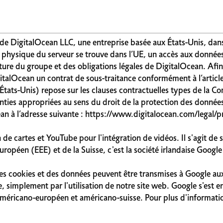
de DigitalOcean LLC, une entreprise basée aux États-Unis, dans
physique du serveur se trouve dans l’UE, un accès aux données 
cture du groupe et des obligations légales de DigitalOcean. Afi
talOcean un contrat de sous-traitance conformément à l’articl
s États-Unis) repose sur les clauses contractuelles types de la
anties appropriées au sens du droit de la protection des donné
an à l’adresse suivante : https://www.digitalocean.com/legal/p
de cartes et YouTube pour l'intégration de vidéos. Il s'agit de 
ropéen (EEE) et de la Suisse, c'est la société irlandaise Google
 des cookies et des données peuvent être transmises à Google au
re, simplement par l'utilisation de notre site web. Google s'est
ricano-européen et américano-suisse. Pour plus d'informations