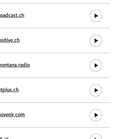
oadcast.ch
sitive.ch
montana.radio
etplus.ch
ouvenir.com