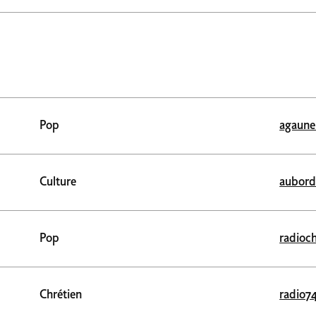
Pop
agaune
Culture
aubord
Pop
radioch
Chrétien
radio7