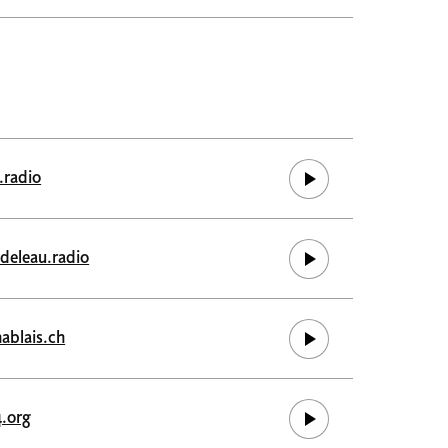
.radio
deleau.radio
ablais.ch
4.org