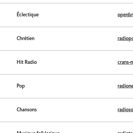
Éclectique
openbr
Chrétien
radiopo
Hit Radio
crans-
Pop
radion
Chansons
radios