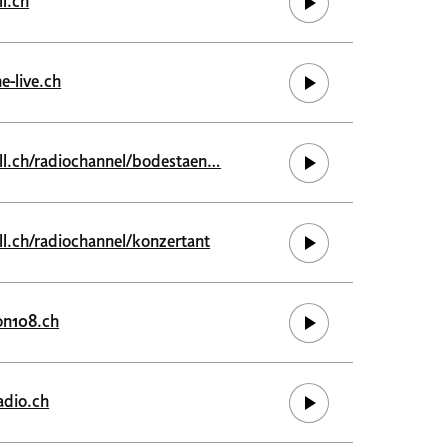
ll.ch
e-live.ch
ell.ch/radiochannel/bodestaen…
ll.ch/radiochannel/konzertant
on108.ch
adio.ch