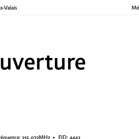
s-Valais
Mé
uverture
réquence: 215,072MHz
EID: 4443