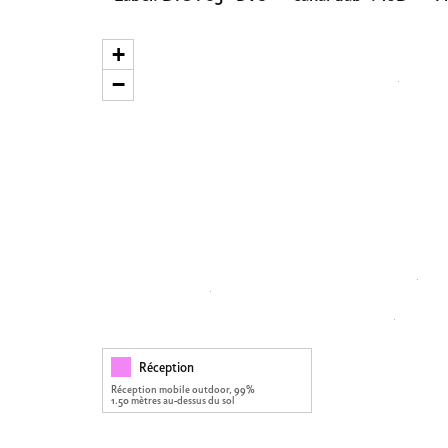
+
−
Réception
Réception mobile outdoor, 99%
1.50 mètres au-dessus du sol