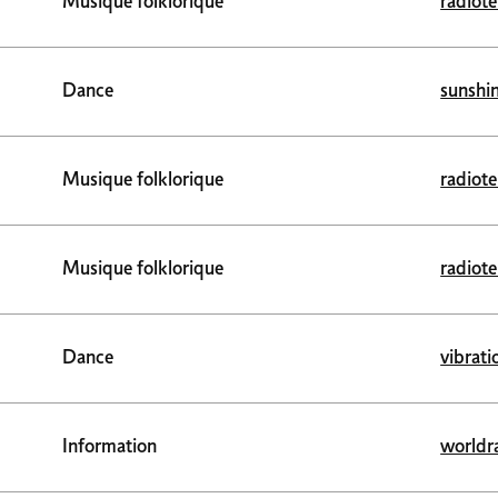
Musique folklorique
radiote
Dance
sunshin
Musique folklorique
radiot
Musique folklorique
radiote
Dance
vibrati
Information
worldr