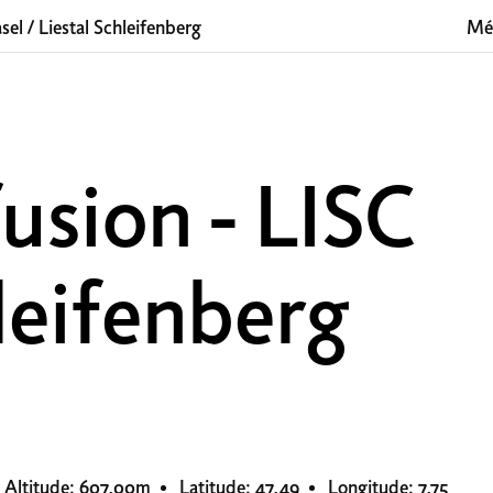
sel
/
Liestal Schleifenberg
Mé
fusion - LISC
leifenberg
Altitude: 607,00m
Latitude: 47,49
Longitude: 7,75