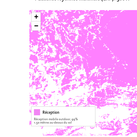
+
−
Réception
Réception mobile outdoor, 99%
1.50 mètres au-dessus du sol