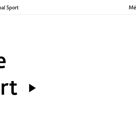
al Sport
Mé
e
rt