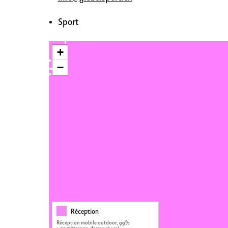
Sport
+
−
Réception
Réception mobile outdoor, 99%