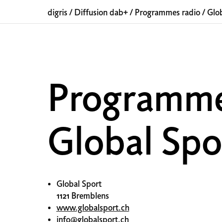
digris
/
Diffusion dab+
/
Programmes radio
/
Glob
Programm
Global Spo
Global Sport
1121 Bremblens
www.globalsport.ch
info@globalsport.ch