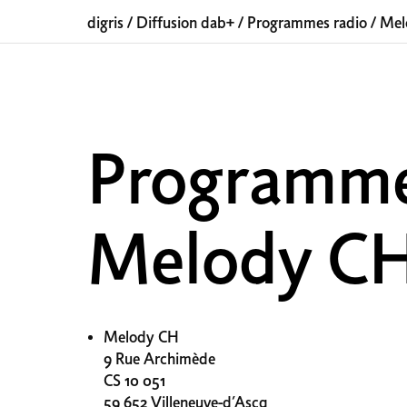
digris
/
Diffusion dab+
/
Programmes radio
/
Mel
Programm
Melody C
Melody CH
9 Rue Archimède
CS 10 051
59 652 Villeneuve-d’Ascq