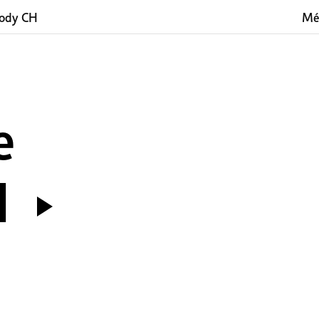
ody CH
Mé
e
H