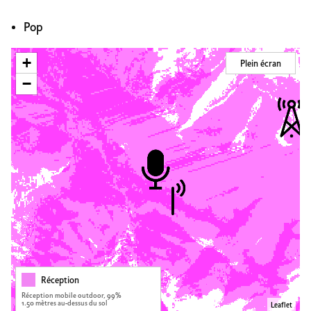
Pop
+
Plein écran
−
Réception
Réception mobile outdoor, 99%
1.50 mètres au-dessus du sol
Leaflet