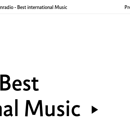
nradio - Best international Music
Pr
 Best
nal Music