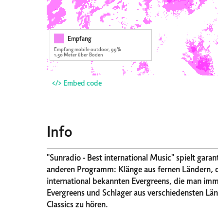
Empfang
Empfang mobile outdoor, 99%
1.50 Meter über Boden
</> Embed code
Info
"Sunradio - Best international Music" spielt gara
anderen Programm: Klänge aus fernen Ländern, di
international bekannten Evergreens, die man immer wieder gerne hört. Das Tagesprog
Evergreens und Schlager aus verschiedensten Län
Classics zu hören.