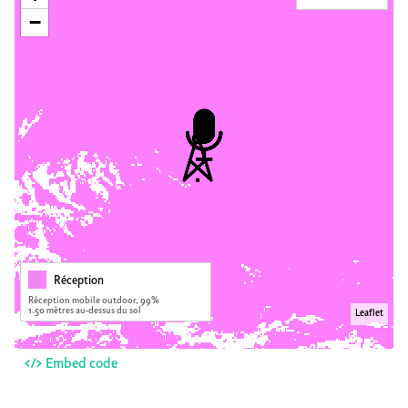
−
Réception
Réception mobile outdoor, 99%
1.50 mètres au-dessus du sol
Leaflet
</> Embed code