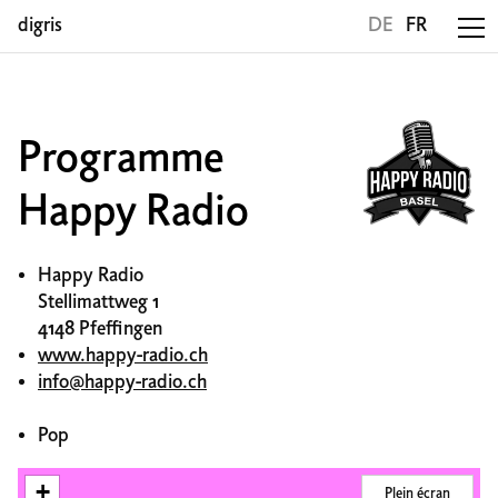
digris
DE
FR
Programme
Happy Radio
Happy Radio
Stellimattweg 1
4148 Pfeffingen
www.happy-radio.ch
info@happy-radio.ch
Pop
+
Plein écran