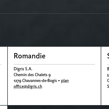
Romandie
Digris S.A.
B
Chemin des Chalets 9
s
1279 Chavannes-de-Bogis •
plan
office@digris.ch
S