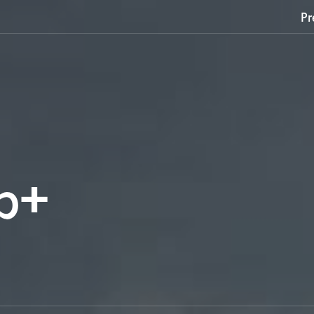
Pr
b+