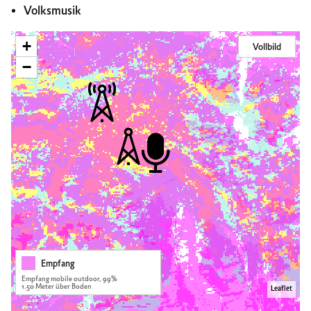
Volksmusik
+
Vollbild
−
Empfang
Empfang mobile outdoor, 99%
1.50 Meter über Boden
Leaflet