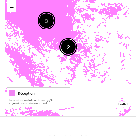
−
3
2
Réception
Réception mobile outdoor, 99%
1.50 mètres au-dessus du sol
Leaflet