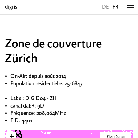
digris
DE
FR
Zone de couverture
Zürich
On-Air: depuis août 2014
Population résidentielle: 2516847
Label: DIG D04 - ZH
canal dab+: 9D
Fréquence: 208,064MHz
EID: 4401
+
Plein écran