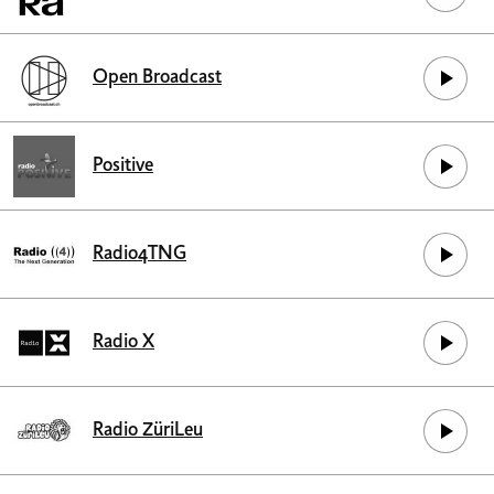
Open Broadcast
Positive
Radio4TNG
Radio X
Radio ZüriLeu