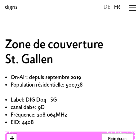
digris
DE
FR
Zone de couverture
St. Gallen
On-Air: depuis septembre 2019
Population résidentielle: 500738
Label: DIG D04 - SG
canal dab+: 9D
Fréquence: 208,064MHz
EID: 440B
+
Plein écran