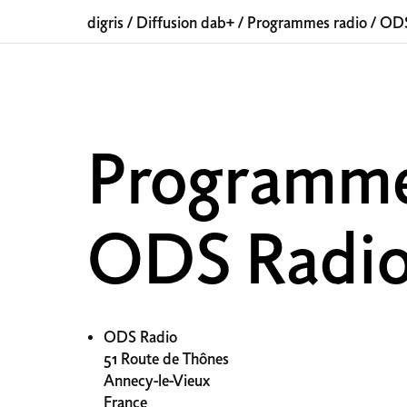
digris
/
Diffusion dab+
/
Programmes radio
/
ODS
Programm
ODS Radi
ODS Radio
51 Route de Thônes
Annecy-le-Vieux
France