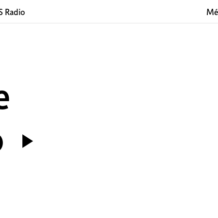
 Radio
Mé
e
o