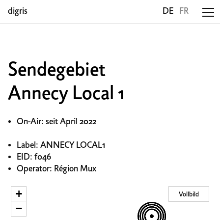
digris
DE
FR
Sendegebiet
Annecy Local 1
On-Air: seit April 2022
Label: ANNECY LOCAL1
EID: f046
Operator: Région Mux
+
Vollbild
−