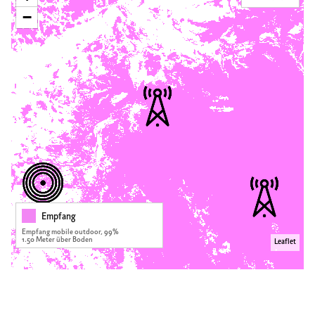
−
Empfang
Empfang mobile outdoor, 99%
1.50 Meter über Boden
Leaflet