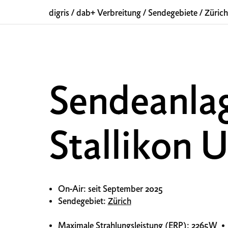
digris
/
dab+ Verbreitung
/
Sendegebiete
/
Zürich
Sendeanla
Stallikon 
On-Air: seit September 2025
Sendegebiet:
Zürich
Maximale Strahlungsleistung (ERP): 2265W