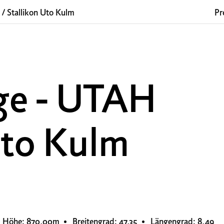
/
Stallikon Uto Kulm
Pr
ge - UTAH
Uto Kulm
Höhe: 870,00m
Breitengrad: 47,35
Längengrad: 8,49