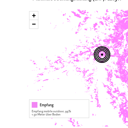
+
−
Empfang
Empfang mobile outdoor, 99%
1.50 Meter über Boden