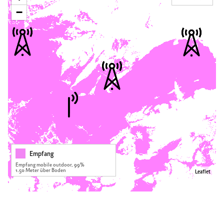
−
Empfang
Empfang mobile outdoor, 99%
1.50 Meter über Boden
Leaflet