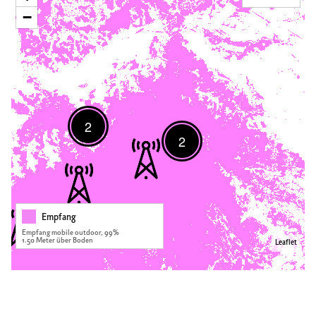
−
2
2
Empfang
Empfang mobile outdoor, 99%
1.50 Meter über Boden
Leaflet