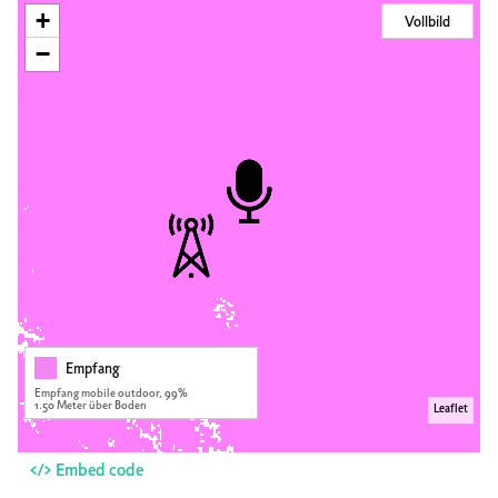
+
Vollbild
−
Empfang
Empfang mobile outdoor, 99%
1.50 Meter über Boden
Leaflet
</> Embed code