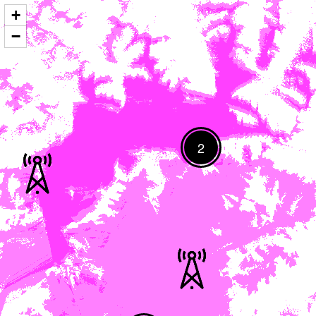
+
−
2