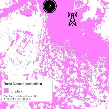
2
Radio Morcote International
Empfang
Empfang mobile outdoor, 99%
1.50 Meter über Boden
Leaflet