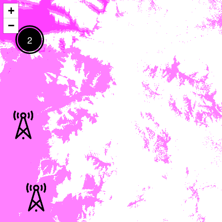
+
−
2